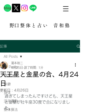
​野口整体と占い
音和塾​
記事
All Posts
湯本裕二
All Posts
4月25日
読了時間: 1分
天王星と金星の合、4月24
健康法
日
体癖
更新日：
4月26日
身体
過ぎてしまったんですけども、天王星
活元運動
と金星が牡牛座30度で合になりまし
た。
整体操法