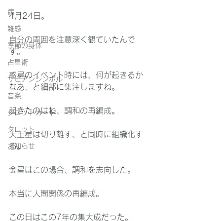
病
4月24日。
雑感
自分の周囲を注意深く観ていたんで
季節の身体
す。
占星術
惑星のイベント時には、何が起きるか
サビアンシンボル
なあ、と細部に集注しますね。
音楽
起きたのはね、調和の再編成。
タロットカード
タロット
天王星は切り離す、と同時に組織化す
る。
お知らせ
金星はこの場合、調和を志向した。
本当に人間関係の再編成。
この日はこの7年の集大成だった。