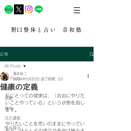
​野口整体と占い
音和塾​
記事
All Posts
湯本裕二
All Posts
2024年5月20日
読了時間: 2分
健康の定義
健康法
私にとっての健康は、「自由にやりた
体癖
いことやっている」という状態を指し
身体
ます。
活元運動
やりたいことを思いのままにやってい
整体操法
ると、ほとんどの場合で寿命は縮みま