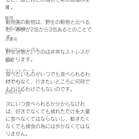
す。
病
雑感
動物園の動物は、野生の動物と比べる
季節の身体
と、寿命が2倍から3倍あるとのことで
す。
占星術
サビアンシンボル
野生状態というのは非常なストレスが
掛かります。
音楽
タロットカード
食べたいものがいつでも食べられるわ
タロット
けでもなく、行きたいところに何時で
も行けるわけでもないのです。
お知らせ
次にいつ食べられるか分からなけれ
ば、好きでなくても捕れただけを大量
に食べなくてはならないし、動きたく
なくても捕食の為には歩かなくてはな
りません。