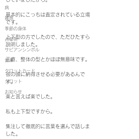
病
基本的にこっちは査定されている立場
雑感
です。
季節の身体
上下型の方でしたので、ただひたすら
占星術
説明しました。
サビアンシンボル
正直、整体の型とかほぼ無意味です。
音楽
タロットカード
彼の頭に納得させる必要があるんで
タロット
す。
お知らせ
楽と言えば楽でした。
私も上下型ですから。
集注して徹底的に言葉を選んで話しま
した。