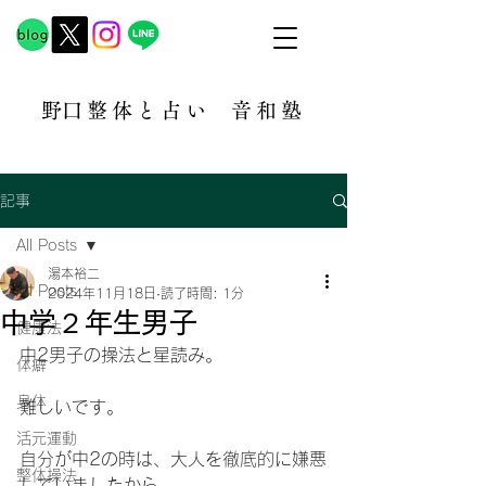
​野口整体と占い
音和塾​
記事
All Posts
湯本裕二
All Posts
2024年11月18日
読了時間: 1分
中学２年生男子
健康法
中2男子の操法と星読み。
体癖
身体
難しいです。
活元運動
自分が中2の時は、大人を徹底的に嫌悪
整体操法
していましたから。