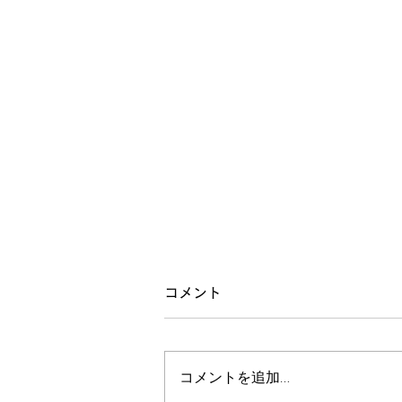
梅雨を乗り越える身体
コメント
昨日の整体教室は、季節の身体の
ケアということで、梅雨を乗り越
コメントを追加…
える身体というテーマで行いまし
た。 この季節は湿気で血液の質