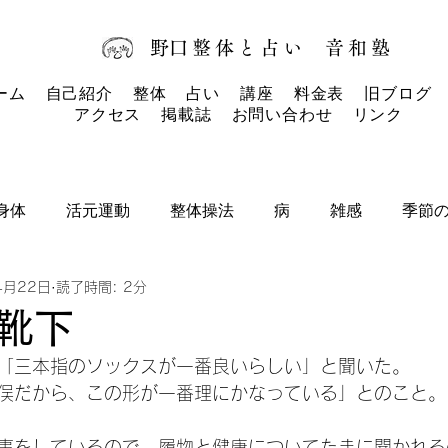
​野口整体と占い
音和塾​
ーム
自己紹介
整体
占い
講座
料金表
旧ブログ
アクセス
掲載誌
お問い合わせ
リンク
身体
活元運動
整体操法
病
雑感
季節
4月22日
読了時間: 2分
タロットカード
タロット
お知らせ
靴下
「三本指のソックスが一番良いらしい」と聞いた。
俣だから、この形が一番理にかなっている」とのこと。
事をしているので、履物と健康についてたまに聞かれる