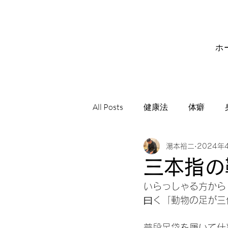
ホ
All Posts
健康法
体癖
湯本裕二
2024年
サビアンシンボル
音楽
三本指の
いらっしゃる方から
曰く「動物の足が三
普段足袋を履いて仕