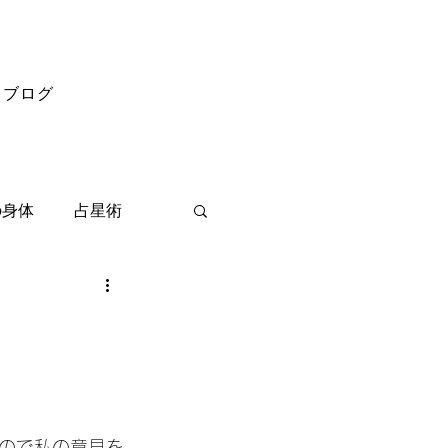
ブログ
の身体
占星術
ので私の意見を