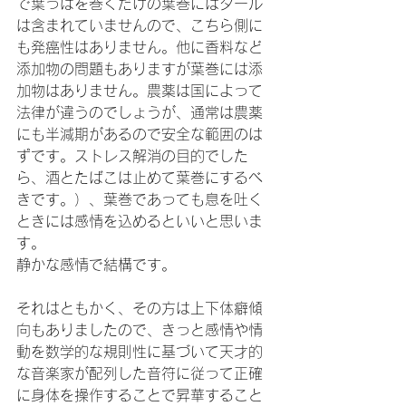
で葉っぱを巻くだけの葉巻にはタール
は含まれていませんので、こちら側に
も発癌性はありません。他に香料など
添加物の問題もありますが葉巻には添
加物はありません。農薬は国によって
法律が違うのでしょうが、通常は農薬
にも半減期があるので安全な範囲のは
ずです。ストレス解消の目的でした
ら、酒とたばこは止めて葉巻にするべ
きです。）、葉巻であっても息を吐く
ときには感情を込めるといいと思いま
す。
静かな感情で結構です。
それはともかく、その方は上下体癖傾
向もありましたので、きっと感情や情
動を数学的な規則性に基づいて天才的
な音楽家が配列した音符に従って正確
に身体を操作することで昇華すること