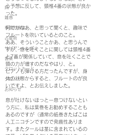
う予想に反して、頸椎4番の状態が良か
病
った。
雑感
何でかなあ、と思って聞くと、趣味で
季節の身体
フルートを吹いているとのこと。
占星術
ああ、そういうことかあ、と思うんで
サビアンシンボル
すが、息を吐くことに関しては頸椎4番
と7番が関係していて、息を吐くことで
音楽
頸の力が増すのだなやはり、と。
タロットカード
ピアノも弾ける方だったんですが、身
体の状態からすると、フルートのが良
タロット
いですよ、とお伝えしました。
お知らせ
息が吐けないほっと一息つけないとい
う方に、私は葉巻をお勧めすることも
あるのですが（通常の紙巻きたばこは
人工ニコチンですので発癌性ありま
す。またタールは茎に含まれているの