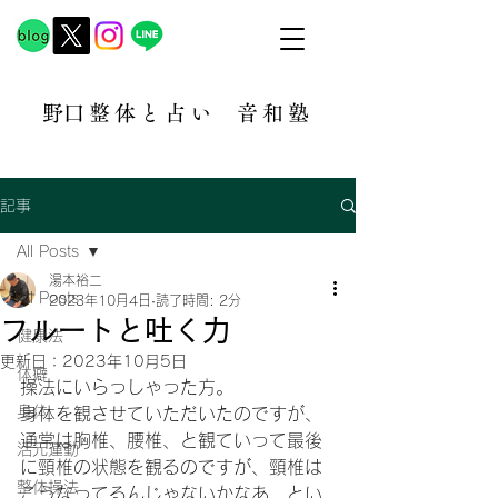
​野口整体と占い
音和塾​
記事
All Posts
湯本裕二
All Posts
2023年10月4日
読了時間: 2分
フルートと吐く力
健康法
更新日：
2023年10月5日
体癖
操法にいらっしゃった方。
身体
身体を観させていただいたのですが、
通常は胸椎、腰椎、と観ていって最後
活元運動
に頸椎の状態を観るのですが、頸椎は
整体操法
こうなってるんじゃないかなあ、とい