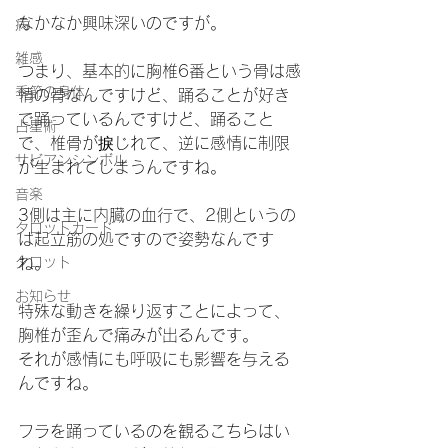
なかなか興味深いのですが。
病
雑感
つまり、基本的に胸椎6番という骨は感
季節の身体
情の骨なんですけど、踊ることが好き
で踊っているんですけど、踊ること
占星術
で、椎骨が捩じれて、逆に感情に制限
サビアンシンボル
が生まれてしまうんですね。
音楽
3側は主に内臓の血行で、2側というの
タロットカード
は起立筋の処ですので姿勢なんです
タロット
ね。
お知らせ
特殊な動きを繰り返すことによって、
胸椎が歪んで痛みが出るんです。
それが感情にも呼吸にも影響を与える
んですね。
フラを踊っているのを観るこちらはい