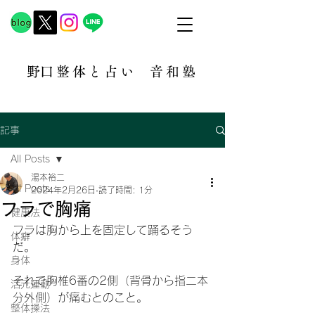
​野口整体と占い
音和塾​
記事
All Posts
湯本裕二
All Posts
2024年2月26日
読了時間: 1分
フラで胸痛
健康法
フラは胸から上を固定して踊るそう
体癖
だ。
身体
それで胸椎6番の2側（背骨から指二本
活元運動
分外側）が痛むとのこと。
整体操法