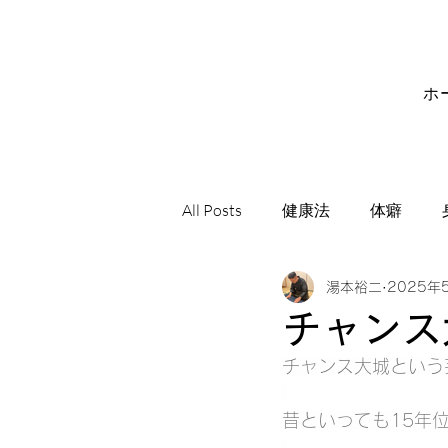
ホ
All Posts
健康法
体癖
湯本裕二
2025年
サビアンシンボル
音楽
チャンス
チャンス大城という
昔といっても15年