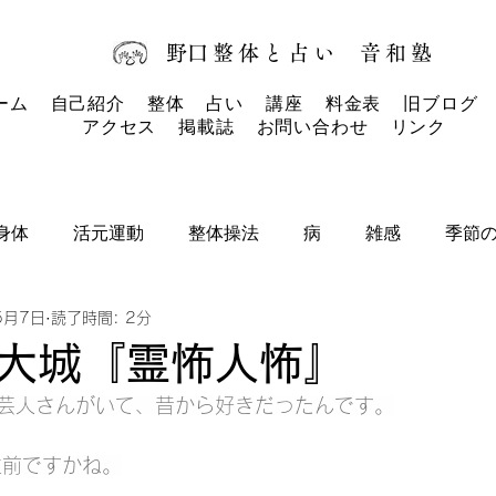
​野口整体と占い
音和塾​
ーム
自己紹介
整体
占い
講座
料金表
旧ブログ
アクセス
掲載誌
お問い合わせ
リンク
身体
活元運動
整体操法
病
雑感
季節
5月7日
読了時間: 2分
タロットカード
タロット
お知らせ
大城『霊怖人怖』
芸人さんがいて、昔から好きだったんです。
位前ですかね。