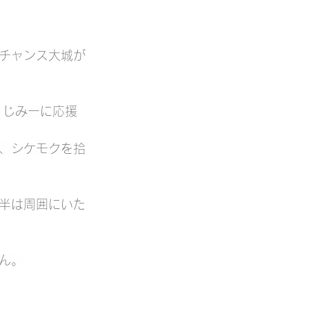
チャンス大城が
、じみーに応援
、シケモクを拾
半は周囲にいた
ん。