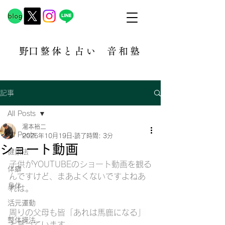
​野口整体と占い
音和塾​
記事
All Posts
湯本裕二
All Posts
2025年10月19日
読了時間: 3分
ショート動画
健康法
子供がYOUTUBEのショート動画を観る
体癖
んですけど、まあよくないですよねあ
身体
れは。
活元運動
周りの父母も皆「あれは馬鹿になる」
整体操法
と言っています。