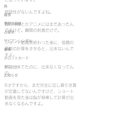
病
物語性がないんですよね。
雑感
季節の身体
昔の特撮とかアニメにはまだあったん
ですけど。瞬間の刺激だけで。
占星術
サビアンシンボル
ショート動画見終わった後に、宿題の
算数の計算をさせると、出来ないんで
音楽
すよ。
タロットカード
タロット
前は出来てたのに、出来なくなってん
の。
お知らせ
6才ですから、まだ完全に足し算引き算
が定着してないんですけど、ショート
動画を見た後は脳が麻痺して計算が出
来なくなるんですよ。