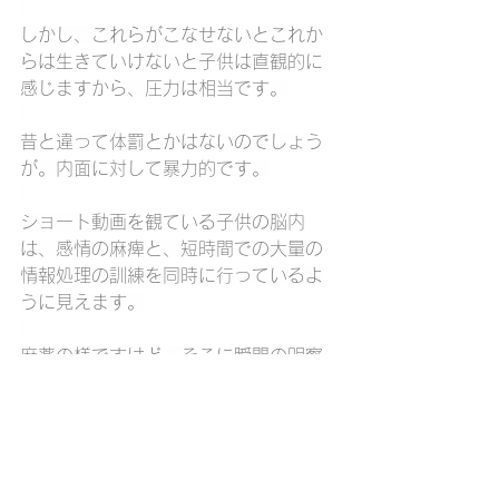
しかし、これらがこなせないとこれか
らは生きていけないと子供は直観的に
感じますから、圧力は相当です。
昔と違って体罰とかはないのでしょう
が。内面に対して暴力的です。
ショート動画を観ている子供の脳内
は、感情の麻痺と、短時間での大量の
情報処理の訓練を同時に行っているよ
うに見えます。
麻薬の様ですけど、そこに瞬間の明察
が煌めいてもいます。
結局のところ何でも自分次第というこ
とです。
ショート動画