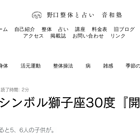
​野口整体と占い
音和塾​
ーム
自己紹介
整体
占い
講座
料金表
旧ブログ
アクセス
掲載誌
お問い合わせ
リンク
身体
活元運動
整体操法
病
雑感
季節
読了時間: 2分
タロットカード
タロット
お知らせ
シンボル獅子座30度『
ると5、6人の子供が。