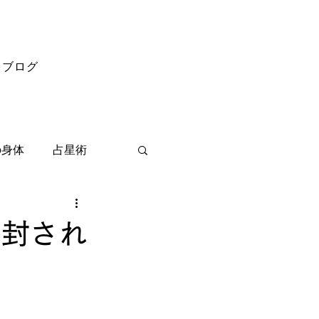
ブログ
の身体
占星術
開封され