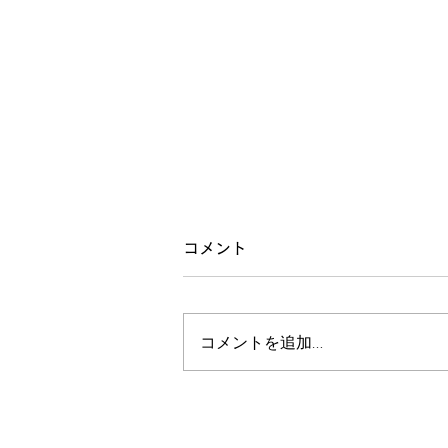
星のお話会
コメント
ご来場いただいた皆様ありがとう
ございました。 はじめての試み
コメントを追加…
で、星回りのことを話してみよう
と思って、企画したのですが、や
ってみたら大変でした。 時間調
整が完全に間違ってまして、押し
てしまってすみませんでした。