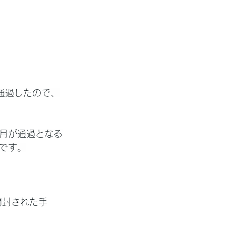
通過したので、
月が通過となる
です。
開封された手