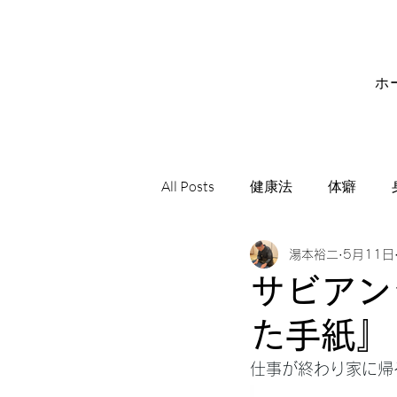
ホ
All Posts
健康法
体癖
湯本裕二
5月11日
サビアンシンボル
音楽
サビアン
た手紙』
仕事が終わり家に帰