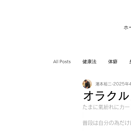
ホ
All Posts
健康法
体癖
湯本裕二
2025年
サビアンシンボル
音楽
オラクル
たまに氣紛れにカー
普段は自分の為だけ