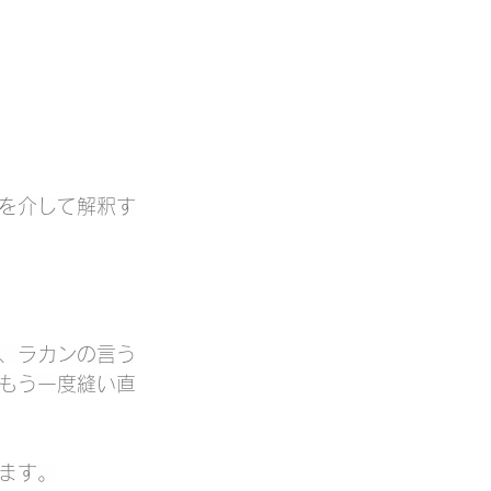
を介して解釈す
、ラカンの言う
もう一度縫い直
ます。