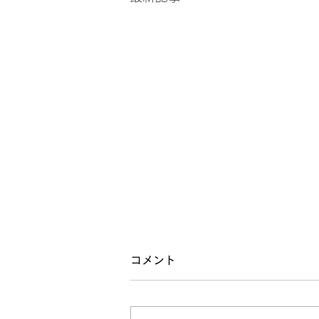
修験者
コメント
お客さんに聞いたんですけど、江
戸期の修験者は17万人位いて