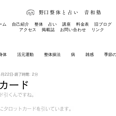
​野口整体と占い
音和塾​
ーム
自己紹介
整体
占い
講座
料金表
旧ブログ
アクセス
掲載誌
お問い合わせ
リンク
身体
活元運動
整体操法
病
雑感
季節
4月22日
読了時間: 2分
タロットカード
タロット
お知らせ
カード
ド引くんですね。
にタロットカードを引いています。