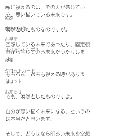
私に視えるのは、その人が感じてい
病
る、思い描いている未来です。
雑感
季節の身体
漠然としたものなのですが。
占星術
空想している未来であったり、固定観
サビアンシンボル
念から生じている未来だったりしま
す。
音楽
タロットカード
もちろん、過去も視える時がありま
タロット
す。
お知らせ
でも、漠然としたものですよ。
自分が思い描く未来になる、というの
は本当だと思います。
そして、どうせなら明るい未来を空想