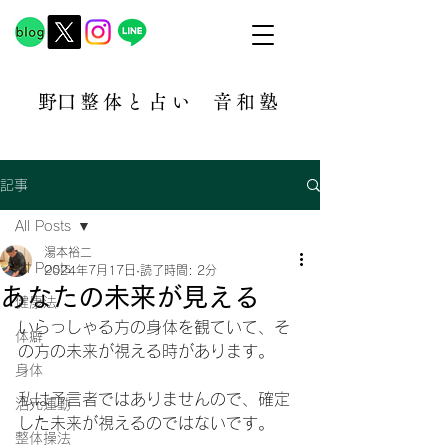
​野口整体と占い
音和塾​
記事
All Posts
湯本裕二
All Posts
2024年7月17日
読了時間: 2分
あなたの未来が見える
健康法
いらっしゃる方の身体を観ていて、そ
体癖
の方の未来が視える時があります。
身体
私は予言者ではありませんので、確定
活元運動
した未来が視えるのではないです。
整体操法