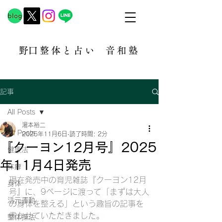
​野口整体と占い
音和塾​
記事
All Posts
湯本裕二
All Posts
2025年11月6日
読了時間: 2分
『クーヨン12月号』2025
健康法
年11月4日発売
体癖
現在発売中の育児雑誌『クーヨン12月
身体
号』に、9ページに渡って「まずは大人
活元運動
の身体を整える」という趣旨の記事を
書かせていただきました。
整体操法