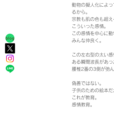
動物の擬人化によっ
るから。
宗教も肌の色も超え
こういった感情。
この感情を中心に動
みんな仲良く。
この左右型の太い感
ある瞬間波長があっ
腰椎2番の3側が弛
偽善ではない。
子供のための絵本だ
これが教育。
感情教育。