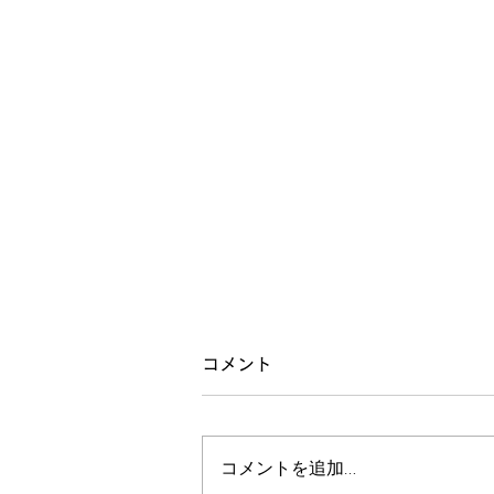
8月の講座のお知らせ
コメント
【8月の講座のお知らせ】 皆様
こんにちは。 音和塾のゆう先生
コメントを追加…
こと湯本裕二です。 夏ですね。
子供は夏を通して成長します。