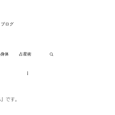
ブログ
の身体
占星術
ち』です。