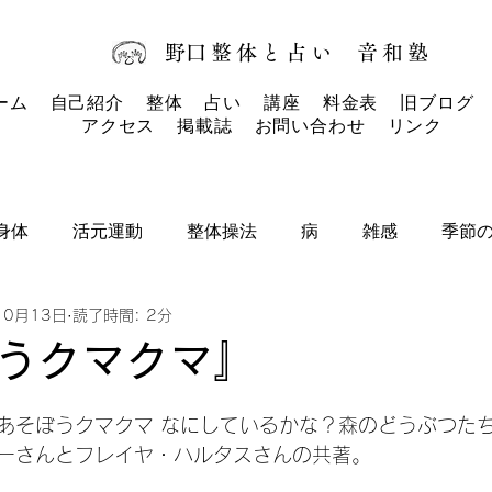
​野口整体と占い
音和塾​
ーム
自己紹介
整体
占い
講座
料金表
旧ブログ
アクセス
掲載誌
お問い合わせ
リンク
身体
活元運動
整体操法
病
雑感
季節
10月13日
読了時間: 2分
タロットカード
タロット
お知らせ
うクマクマ』
日
あそぼうクマクマ なにしているかな？森のどうぶつた
ーさんとフレイヤ・ハルタスさんの共著。