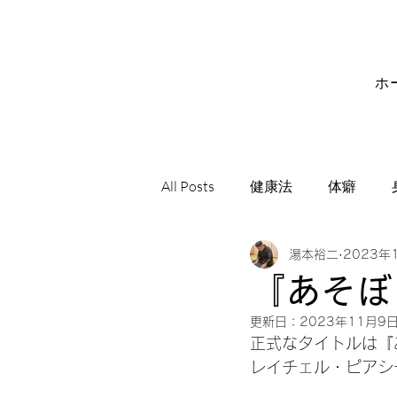
ホ
All Posts
健康法
体癖
湯本裕二
2023年
サビアンシンボル
音楽
『あそぼ
更新日：
2023年11月9
正式なタイトルは『
レイチェル・ピアシ