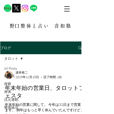
​野口整体と占い
音和塾​
ブログ
タロット
All Posts
湯本裕二
健康法
2025年12月18日
読了時間: 1分
体癖
年末年始の営業日、タロットフ
身体
ェスタ
活元運動
年末年始の営業に関して。 今年は31日まで営業し
整体操法
ます。 例年はもっと早く休んでいたんですけど、